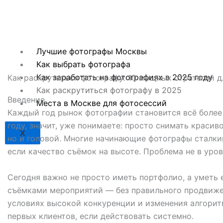
Перейти
к
содержимому
Лучшие фотографы Москвы
Как выбрать фотографа
Как заработать на фотографиях в 2025 году
Как раскрутиться фотографу: 10 мощных стратегий д
Как раскрутиться фотографу в 2025
Введение
Места в Москве для фотосессий
Каждый год рынок фотографии становится всё более
году, значит, уже понимаете: просто снимать красив
X
но и головой. Многие начинающие фотографы сталки
если качество съёмок на высоте. Проблема не в уровн
Сегодня важно не просто иметь портфолио, а уметь 
съёмками мероприятий — без правильного продвижен
условиях высокой конкуренции и изменения алгорит
первых клиентов, если действовать системно.