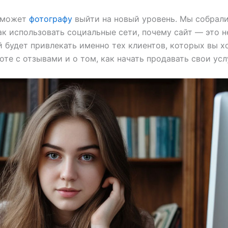
поможет
фотографу
выйти на новый уровень. Мы собрали
ак использовать социальные сети, почему сайт — это н
 будет привлекать именно тех клиентов, которых вы х
оте с отзывами и о том, как начать продавать свои ус